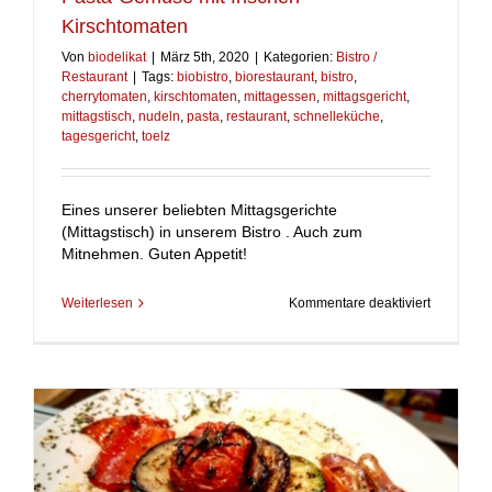
Kirschtomaten
Von
biodelikat
|
März 5th, 2020
|
Kategorien:
Bistro /
Restaurant
|
Tags:
biobistro
,
biorestaurant
,
bistro
,
cherrytomaten
,
kirschtomaten
,
mittagessen
,
mittagsgericht
,
mittagstisch
,
nudeln
,
pasta
,
restaurant
,
schnelleküche
,
tagesgericht
,
toelz
Eines unserer beliebten Mittagsgerichte
(Mittagstisch) in unserem Bistro . Auch zum
Mitnehmen. Guten Appetit!
für
Weiterlesen
Kommentare deaktiviert
Pasta-
Gemüse
mit
frischen
Kirschtom