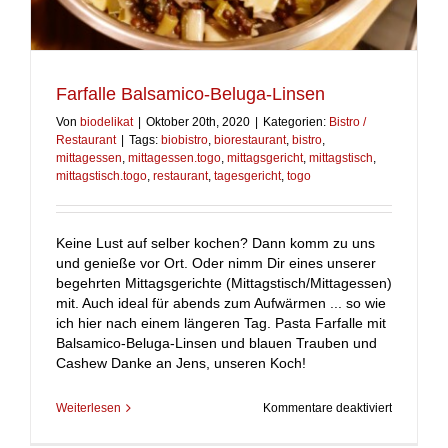
Farfalle Balsamico-Beluga-Linsen
Von
biodelikat
|
Oktober 20th, 2020
|
Kategorien:
Bistro /
Restaurant
|
Tags:
biobistro
,
biorestaurant
,
bistro
,
mittagessen
,
mittagessen.togo
,
mittagsgericht
,
mittagstisch
,
mittagstisch.togo
,
restaurant
,
tagesgericht
,
togo
Keine Lust auf selber kochen? Dann komm zu uns
und genieße vor Ort. Oder nimm Dir eines unserer
begehrten Mittagsgerichte (Mittagstisch/Mittagessen)
mit. Auch ideal für abends zum Aufwärmen ... so wie
ich hier nach einem längeren Tag. Pasta Farfalle mit
Balsamico-Beluga-Linsen und blauen Trauben und
Cashew Danke an Jens, unseren Koch!
für
Weiterlesen
Kommentare deaktiviert
Farfalle
Balsamico