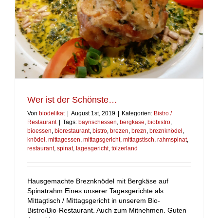
Wer ist der Schönste…
Von
biodelikat
|
August 1st, 2019
|
Kategorien:
Bistro /
Restaurant
|
Tags:
bayrischessen
,
bergkäse
,
biobistro
,
bioessen
,
biorestaurant
,
bistro
,
brezen
,
brezn
,
breznknödel
,
knödel
,
mittagessen
,
mittagsgericht
,
mittagstisch
,
rahmspinat
,
restaurant
,
spinat
,
tagesgericht
,
tölzerland
Hausgemachte Breznknödel mit Bergkäse auf
Spinatrahm Eines unserer Tagesgerichte als
Mittagtisch / Mittagsgericht in unserem Bio-
Bistro/Bio-Restaurant. Auch zum Mitnehmen. Guten