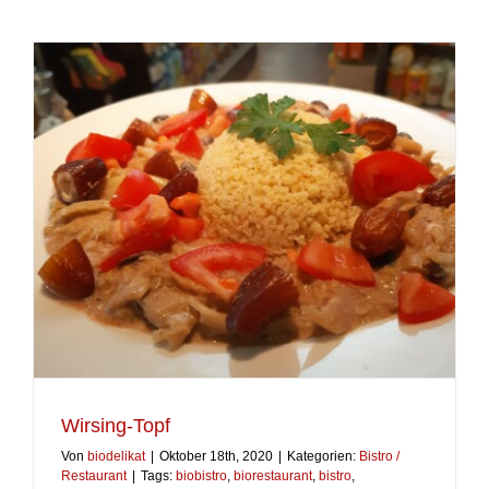
Beluga-
Linsen
Wirsing-Topf
Von
biodelikat
|
Oktober 18th, 2020
|
Kategorien:
Bistro /
Restaurant
|
Tags:
biobistro
,
biorestaurant
,
bistro
,