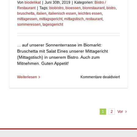
Von
biodelikat
|
Juni 30th, 2019
|
Kategorien:
Bistro /
Restaurant
|
Tags:
biobistro
,
bioessen
,
biorestaurant
,
bistro
,
bruschetta
,
italien
,
italienisch essen
,
leichtes essen
,
mittagessen
,
mittagsgericht
,
mittagstisch
,
restaurant
,
sommeressen
,
tagesgericht
... auf unserer Sonnenterrasse im Biomarkt:
Bruschetta mit Salat Eines unserer Mittagericht
(Mittagstisch) in unserem Bistro. Auch zum
Mitnehmen. Guten Appetit!
für
Weiterlesen
Kommentare deaktiviert
Wir
lieben
die
italienisc
Momente
1
2
Vor