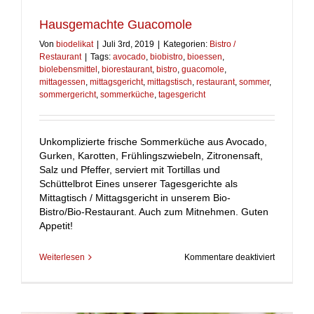
Hausgemachte Guacomole
Von
biodelikat
|
Juli 3rd, 2019
|
Kategorien:
Bistro /
Restaurant
|
Tags:
avocado
,
biobistro
,
bioessen
,
biolebensmittel
,
biorestaurant
,
bistro
,
guacomole
,
mittagessen
,
mittagsgericht
,
mittagstisch
,
restaurant
,
sommer
,
sommergericht
,
sommerküche
,
tagesgericht
Unkomplizierte frische Sommerküche aus Avocado,
Gurken, Karotten, Frühlingszwiebeln, Zitronensaft,
Salz und Pfeffer, serviert mit Tortillas und
Schüttelbrot Eines unserer Tagesgerichte als
Mittagtisch / Mittagsgericht in unserem Bio-
Bistro/Bio-Restaurant. Auch zum Mitnehmen. Guten
Appetit!
für
Weiterlesen
Kommentare deaktiviert
Hausgema
Guacomol