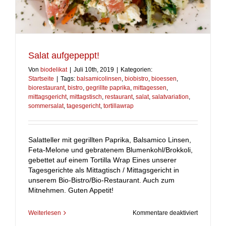
Salat aufgepeppt!
Von
biodelikat
|
Juli 10th, 2019
|
Kategorien:
Startseite
|
Tags:
balsamicolinsen
,
biobistro
,
bioessen
,
biorestaurant
,
bistro
,
gegrillte paprika
,
mittagessen
,
mittagsgericht
,
mittagstisch
,
restaurant
,
salat
,
salatvariation
,
sommersalat
,
tagesgericht
,
tortillawrap
Salatteller mit gegrillten Paprika, Balsamico Linsen,
Feta-Melone und gebratenem Blumenkohl/Brokkoli,
gebettet auf einem Tortilla Wrap Eines unserer
Tagesgerichte als Mittagtisch / Mittagsgericht in
unserem Bio-Bistro/Bio-Restaurant. Auch zum
Mitnehmen. Guten Appetit!
für
Weiterlesen
Kommentare deaktiviert
Salat