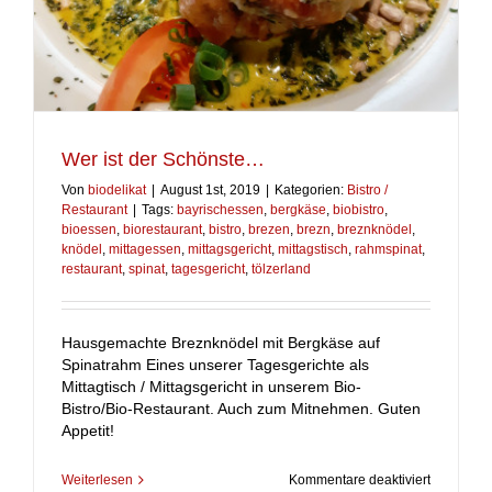
Wer ist der Schönste…
Von
biodelikat
|
August 1st, 2019
|
Kategorien:
Bistro /
Restaurant
|
Tags:
bayrischessen
,
bergkäse
,
biobistro
,
bioessen
,
biorestaurant
,
bistro
,
brezen
,
brezn
,
breznknödel
,
knödel
,
mittagessen
,
mittagsgericht
,
mittagstisch
,
rahmspinat
,
restaurant
,
spinat
,
tagesgericht
,
tölzerland
Hausgemachte Breznknödel mit Bergkäse auf
Spinatrahm Eines unserer Tagesgerichte als
Mittagtisch / Mittagsgericht in unserem Bio-
Bistro/Bio-Restaurant. Auch zum Mitnehmen. Guten
Appetit!
für
Weiterlesen
Kommentare deaktiviert