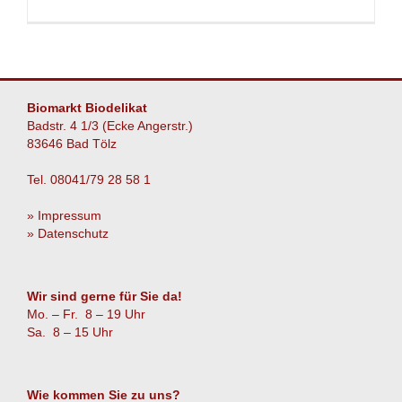
Wer
ist
der
Schönste
Biomarkt Biodelikat
Badstr. 4 1/3 (Ecke Angerstr.)
83646 Bad Tölz
Tel. 08041/79 28 58 1
» Impressum
» Datenschutz
Wir sind gerne für Sie da!
Mo. – Fr. 8 – 19 Uhr
Sa. 8 – 15 Uhr
Wie kommen Sie zu uns?