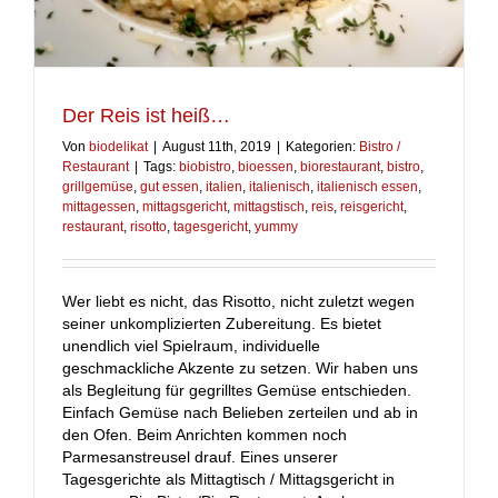
Der Reis ist heiß…
Von
biodelikat
|
August 11th, 2019
|
Kategorien:
Bistro /
Restaurant
|
Tags:
biobistro
,
bioessen
,
biorestaurant
,
bistro
,
grillgemüse
,
gut essen
,
italien
,
italienisch
,
italienisch essen
,
mittagessen
,
mittagsgericht
,
mittagstisch
,
reis
,
reisgericht
,
restaurant
,
risotto
,
tagesgericht
,
yummy
Wer liebt es nicht, das Risotto, nicht zuletzt wegen
seiner unkomplizierten Zubereitung. Es bietet
unendlich viel Spielraum, individuelle
geschmackliche Akzente zu setzen. Wir haben uns
als Begleitung für gegrilltes Gemüse entschieden.
Einfach Gemüse nach Belieben zerteilen und ab in
den Ofen. Beim Anrichten kommen noch
Parmesanstreusel drauf. Eines unserer
Tagesgerichte als Mittagtisch / Mittagsgericht in