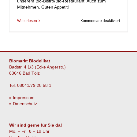
unserem Bio-Bistro/Bio-Restaurant. Auch zum
Mitnehmen. Guten Appetit!
für
Weiterlesen
Kommentare deaktiviert
Der
Reis
ist
heiß…
Biomarkt Biodelikat
Badstr. 4 1/3 (Ecke Angerstr.)
83646 Bad Tölz
Tel. 08041/79 28 58 1
» Impressum
» Datenschutz
Wir sind gerne für Sie da!
Mo. – Fr. 8 – 19 Uhr