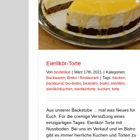
staurant
Eierlikör-Torte
Von
biodelikat
|
März 17th, 2021
|
Kategorien:
Backwaren
,
Bistro / Restaurant
|
Tags:
backen
,
backkunst
,
bio-bistro
,
biobistro
,
bistro
,
eierlikör
,
eierlikörkuchen
,
eierlikörtorte
,
kuchen
,
torte
Aus unserer Backstube ... mal was Neues für
Euch. Für die cremige Versüßung eines
einzigartigen Tages. Eierlikör-Torte mit
Nussboden. Bei uns im Verkauf und im Bistro
gibt es immer herrliche Kuchen und Torten zu