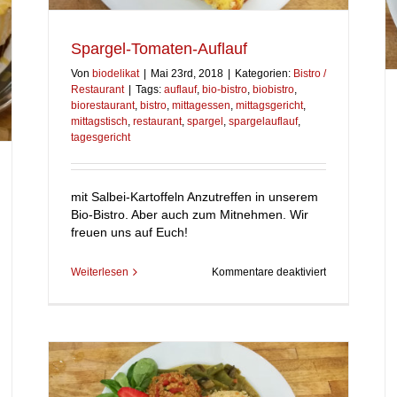
Spargel-Tomaten-Auflauf
Von
biodelikat
|
Mai 23rd, 2018
|
Kategorien:
Bistro /
Restaurant
|
Tags:
auflauf
,
bio-bistro
,
biobistro
,
biorestaurant
,
bistro
,
mittagessen
,
mittagsgericht
,
mittagstisch
,
restaurant
,
spargel
,
spargelauflauf
,
tagesgericht
mit Salbei-Kartoffeln Anzutreffen in unserem
Bio-Bistro. Aber auch zum Mitnehmen. Wir
freuen uns auf Euch!
für
Weiterlesen
Kommentare deaktiviert
Spargel-
Tomaten-
Auflauf