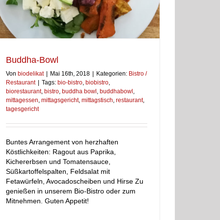
Buddha-Bowl
Von
biodelikat
|
Mai 16th, 2018
|
Kategorien:
Bistro /
Restaurant
|
Tags:
bio-bistro
,
biobistro
,
biorestaurant
,
bistro
,
buddha bowl
,
buddhabowl
,
mittagessen
,
mittagsgericht
,
mittagstisch
,
restaurant
,
tagesgericht
Buntes Arrangement von herzhaften
Köstlichkeiten: Ragout aus Paprika,
Kichererbsen und Tomatensauce,
Süßkartoffelspalten, Feldsalat mit
Fetawürfeln, Avocadoscheiben und Hirse Zu
genießen in unserem Bio-Bistro oder zum
Mitnehmen. Guten Appetit!