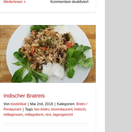
für
Weiterlesen
Kommentare deaktiviert
Buddha-
Bowl
Indischer Bratreis
Von
biodelikat
|
Mai 2nd, 2018
|
Kategorien:
Bistro /
Restaurant
|
Tags:
bio-bistro
,
biorestaurant
,
indisch
,
mittagessen
,
mittagstisch
,
reis
,
tagesgericht