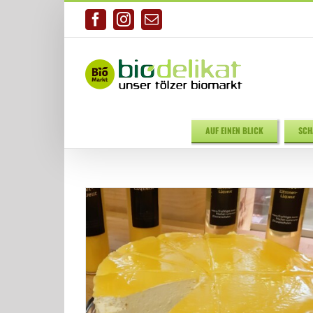
Zum
Inhalt
Facebook
Instagram
E-
springen
Mail
AUF EINEN BLICK
SCH
Bistro / Restaurant