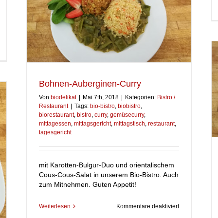
r
erlikör-
rte
Bohnen-Auberginen-Curry
Von
biodelikat
|
Mai 7th, 2018
|
Kategorien:
Bistro /
Bistro / Restaurant
Restaurant
|
Tags:
bio-bistro
,
biobistro
,
biorestaurant
,
bistro
,
curry
,
gemüsecurry
,
mittagessen
,
mittagsgericht
,
mittagstisch
,
restaurant
,
tagesgericht
mit Karotten-Bulgur-Duo und orientalischem
Cous-Cous-Salat in unserem Bio-Bistro. Auch
zum Mitnehmen. Guten Appetit!
für
Weiterlesen
Kommentare deaktiviert
Bohnen-