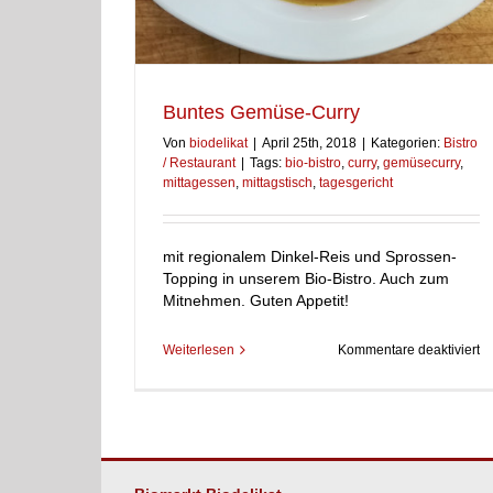
Buntes Gemüse-Curry
Von
biodelikat
|
April 25th, 2018
|
Kategorien:
Bistro
/ Restaurant
|
Tags:
bio-bistro
,
curry
,
gemüsecurry
,
mittagessen
,
mittagstisch
,
tagesgericht
mit regionalem Dinkel-Reis und Sprossen-
Topping in unserem Bio-Bistro. Auch zum
Mitnehmen. Guten Appetit!
fü
Weiterlesen
Kommentare deaktiviert
Bu
G
Cu