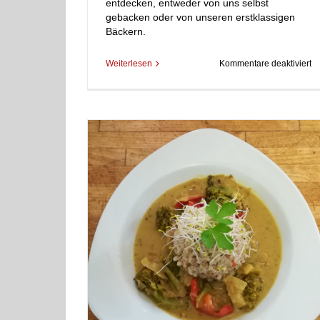
entdecken, entweder von uns selbst
gebacken oder von unseren erstklassigen
Bäckern.
Bistro / Restaurant
fü
Weiterlesen
Kommentare deaktiviert
Ei
To
t