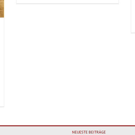
Auberginen-
Curry
r
ntes
emüse-
rry
NEUESTE BEITRÄGE