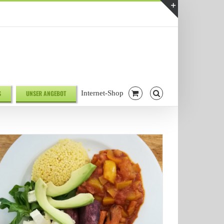
Telefonnr. 08041/7928581
|
info@biodelikat.de
Toggle
Sliding
Bar
Area
S
UNSER ANGEBOT
Internet-Shop