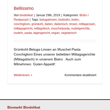
Bellissimo
Von
biodelikat
|
Januar 29th, 2019
|
Kategorien:
Bistro /
Restaurant
|
Tags:
belugalinsen
,
biobistro
,
bistro
,
conchiglioni
,
grünkohl
,
italien
,
italienisch
,
linsen
,
mittagessen
,
mittagsgericht
,
mittagstisch
,
muschelpasta
,
nudelgerichte
,
nudeln
,
pasta
,
tagesgericht
,
vegan
,
vegetarisch
Grünkohl-Beluga-Linsen an Muschel-Pasta
Conchiglioni Eines unserer beliebten Mittagsgerichte
(Mittagstisch) in unserem Bistro . Auch zum
Mitnehmen. Guten Appetit!
für
Weiterlesen
Kommentare deaktiviert
Bellissimo
Biomarkt Biodelikat