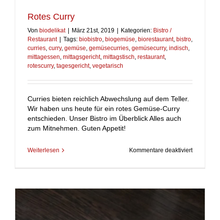
Rotes Curry
Von
biodelikat
|
März 21st, 2019
|
Kategorien:
Bistro /
Restaurant
|
Tags:
biobistro
,
biogemüse
,
biorestaurant
,
bistro
,
curries
,
curry
,
gemüse
,
gemüsecurries
,
gemüsecurry
,
indisch
,
mittagessen
,
mittagsgericht
,
mittagstisch
,
restaurant
,
rotescurry
,
tagesgericht
,
vegetarisch
Curries bieten reichlich Abwechslung auf dem Teller.
Wir haben uns heute für ein rotes Gemüse-Curry
entschieden. Unser Bistro im Überblick Alles auch
zum Mitnehmen. Guten Appetit!
für
Weiterlesen
Kommentare deaktiviert
Rotes
Curry