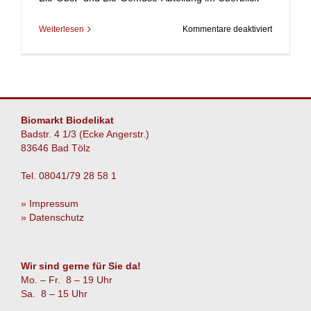
für
Weiterlesen
Kommentare deaktiviert
Spiraltanz
der
Natur
Biomarkt Biodelikat
Badstr. 4 1/3 (Ecke Angerstr.)
83646 Bad Tölz
Tel. 08041/79 28 58 1
» Impressum
» Datenschutz
Wir sind gerne für Sie da!
Mo. – Fr. 8 – 19 Uhr
Sa. 8 – 15 Uhr