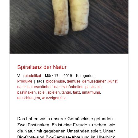
Spiraltanz der Natur
Von
biodelikat
|
März 17th, 2019
|
Kategorien:
Produkte
|
Tags:
biogemüse
,
gemüse
,
gemüsegarten
,
kunst
,
natur
,
naturschönheit
,
naturschönheiten
,
pastinake
,
pastinaken
,
spiel
,
spielen
,
tango
,
tanz
,
umarmung
,
umschlungen
,
wurzelgemüse
Das haben wir in unserer Gemüsekiste gefunden.
Zwei Pastinaken. Es ist eine Freude zu sehen, wie
die Natur mit gegebenen Umständen spielt. Unser
Bio-Obst- und Bio-Gemüse-Abteilung im Überblick