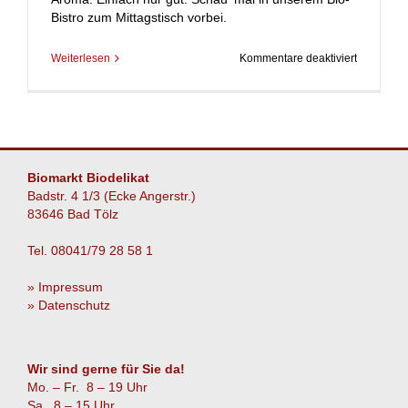
Bistro zum Mittagstisch vorbei.
für
Weiterlesen
Kommentare deaktiviert
Pasta
alla
Carbonar
Biomarkt Biodelikat
Badstr. 4 1/3 (Ecke Angerstr.)
83646 Bad Tölz
Tel. 08041/79 28 58 1
» Impressum
» Datenschutz
Wir sind gerne für Sie da!
Mo. – Fr. 8 – 19 Uhr
Sa. 8 – 15 Uhr