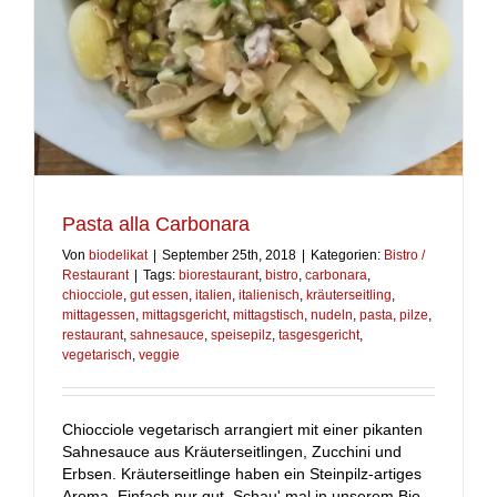
Pasta alla Carbonara
Von
biodelikat
|
September 25th, 2018
|
Kategorien:
Bistro /
Restaurant
|
Tags:
biorestaurant
,
bistro
,
carbonara
,
chiocciole
,
gut essen
,
italien
,
italienisch
,
kräuterseitling
,
mittagessen
,
mittagsgericht
,
mittagstisch
,
nudeln
,
pasta
,
pilze
,
restaurant
,
sahnesauce
,
speisepilz
,
tasgesgericht
,
vegetarisch
,
veggie
Chiocciole vegetarisch arrangiert mit einer pikanten
Sahnesauce aus Kräuterseitlingen, Zucchini und
Erbsen. Kräuterseitlinge haben ein Steinpilz-artiges
Aroma. Einfach nur gut. Schau' mal in unserem Bio-