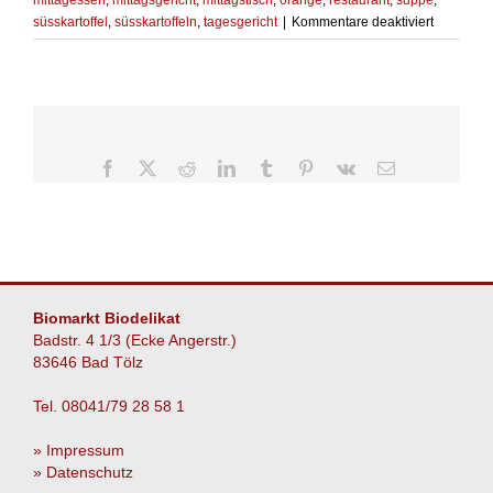
mittagessen
,
mittagsgericht
,
mittagstisch
,
orange
,
restaurant
,
suppe
,
für
süsskartoffel
,
süsskartoffeln
,
tagesgericht
|
Kommentare deaktiviert
Suppengl
Facebook
X
Reddit
LinkedIn
Tumblr
Pinterest
Vk
E-
Mail
Biomarkt Biodelikat
Badstr. 4 1/3 (Ecke Angerstr.)
83646 Bad Tölz
Tel. 08041/79 28 58 1
» Impressum
» Datenschutz