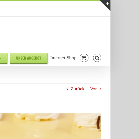
Telefonnr. 08041/7928581
|
info@biodelikat.de
Toggle
Sliding
Bar
Area
S
UNSER ANGEBOT
Internet-Shop
Zurück
Vor