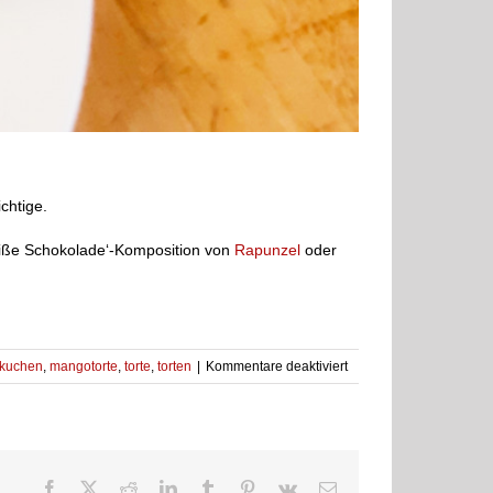
chtige.
eiße Schokolade‘-Komposition von
Rapunzel
oder
für
kuchen
,
mangotorte
,
torte
,
torten
|
Kommentare deaktiviert
Mangotorte
Facebook
X
Reddit
LinkedIn
Tumblr
Pinterest
Vk
E-