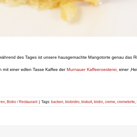
 während des Tages ist unsere hausgemachte Mangotorte genau das Ri
 mit einer edlen Tasse Kaffee der
Murnauer Kaffeeroesterei
, einer ‚H
ren
,
Bistro / Restaurant
|
Tags:
backen
,
biobistro
,
biskuit
,
bistro
,
creme
,
cremetorte
,