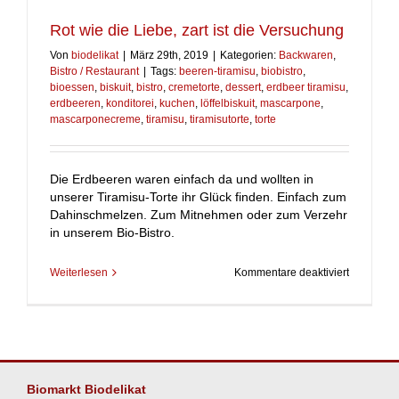
Rot wie die Liebe, zart ist die Versuchung
Von
biodelikat
|
März 29th, 2019
|
Kategorien:
Backwaren
,
Bistro / Restaurant
|
Tags:
beeren-tiramisu
,
biobistro
,
bioessen
,
biskuit
,
bistro
,
cremetorte
,
dessert
,
erdbeer tiramisu
,
erdbeeren
,
konditorei
,
kuchen
,
löffelbiskuit
,
mascarpone
,
mascarponecreme
,
tiramisu
,
tiramisutorte
,
torte
Die Erdbeeren waren einfach da und wollten in
unserer Tiramisu-Torte ihr Glück finden. Einfach zum
Dahinschmelzen. Zum Mitnehmen oder zum Verzehr
in unserem Bio-Bistro.
für
Weiterlesen
Kommentare deaktiviert
Rot
wie
die
Liebe,
zart
ist
Biomarkt Biodelikat
die