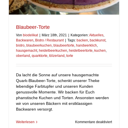
Blaubeer-Torte
Von
biodelikat
|
März 18th, 2021
|
Kategorien:
Aktuelles
,
Backwaren
,
Bistro / Restaurant
|
Tags:
backen
,
backkunst
,
bistro
,
blaubeerkuchen
,
blaubeertorte
,
handwerklich
,
hausgemacht
,
heidelbeerkuchen
,
heidelbeertorte
,
kuchen
,
oberland
,
quarktorte
,
tölzerland
,
torte
Da lacht die Sonne auf unsere hausgemachte
Quark-Blaubeer-Torte, schenkt unserer Theke
lebendige Farbtupfer und unseren Kunden
genussvolle Momente. Wir backen für Euch
phanstische Kuchen und Torten. Ansonsten werden
wir von unseren Bäckern mit erstklassigen
Backwaren versorgt.
für
Weiterlesen
Kommentare deaktiviert
Blaubeer-