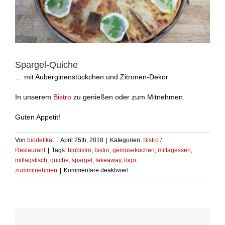
Spargel-Quiche
… mit Auberginenstückchen und Zitronen-Dekor
In unserem
Bistro
zu genießen oder zum Mitnehmen.
Guten Appetit!
Von
biodelikat
|
April 25th, 2018
|
Kategorien:
Bistro /
Restaurant
|
Tags:
biobistro
,
bistro
,
gemüsekuchen
,
mittagessen
,
mittagstisch
,
quiche
,
spargel
,
takeaway
,
togo
,
für
zummitnehmen
|
Kommentare deaktiviert
Spargel-
Quiche