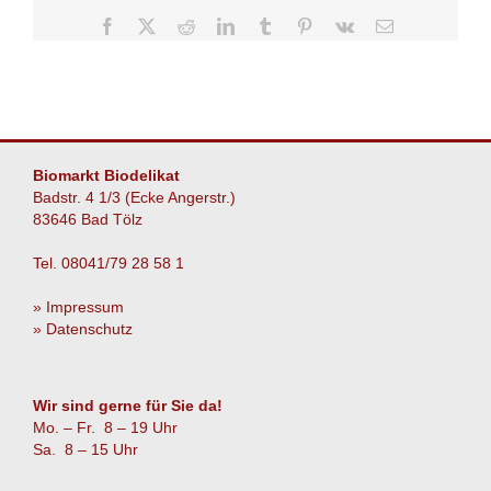
Facebook
X
Reddit
LinkedIn
Tumblr
Pinterest
Vk
E-
Mail
Biomarkt Biodelikat
Badstr. 4 1/3 (Ecke Angerstr.)
83646 Bad Tölz
Tel. 08041/79 28 58 1
» Impressum
» Datenschutz
Wir sind gerne für Sie da!
Mo. – Fr. 8 – 19 Uhr
Sa. 8 – 15 Uhr