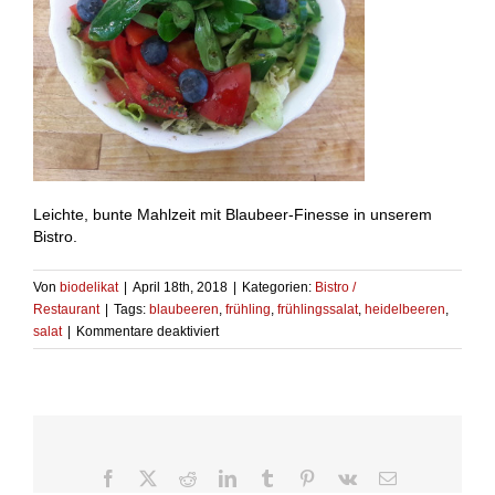
Leichte, bunte Mahlzeit mit Blaubeer-Finesse in unserem
Bistro.
Von
biodelikat
|
April 18th, 2018
|
Kategorien:
Bistro /
Restaurant
|
Tags:
blaubeeren
,
frühling
,
frühlingssalat
,
heidelbeeren
,
für
salat
|
Kommentare deaktiviert
Frühlingssalat
Facebook
X
Reddit
LinkedIn
Tumblr
Pinterest
Vk
E-