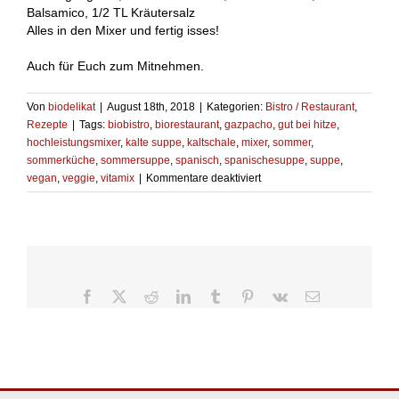
Balsamico, 1/2 TL Kräutersalz
Alles in den Mixer und fertig isses!
Auch für Euch zum Mitnehmen.
Von
biodelikat
|
August 18th, 2018
|
Kategorien:
Bistro / Restaurant
,
Rezepte
|
Tags:
biobistro
,
biorestaurant
,
gazpacho
,
gut bei hitze
,
hochleistungsmixer
,
kalte suppe
,
kaltschale
,
mixer
,
sommer
,
sommerküche
,
sommersuppe
,
spanisch
,
spanischesuppe
,
suppe
,
für
vegan
,
veggie
,
vitamix
|
Kommentare deaktiviert
Gazpacho
–
mixed
it
up
Facebook
X
Reddit
LinkedIn
Tumblr
Pinterest
Vk
E-
Mail