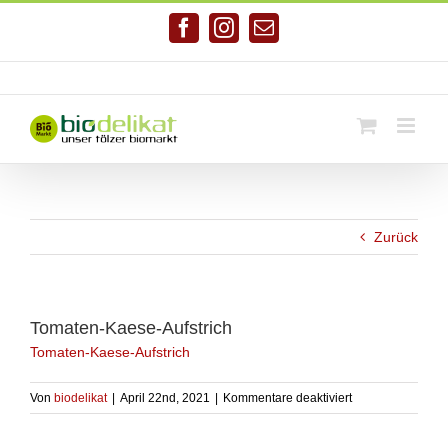
Zum
Inhalt
Facebook
Instagram
E-
springen
Mail
Telefonnr. 08041/7928581
|
info@biodelikat.de
Zurück
Tomaten-Kaese-Aufstrich
Tomaten-Kaese-Aufstrich
für
Von
biodelikat
|
April 22nd, 2021
|
Kommentare deaktiviert
Tomaten-
Kaese-