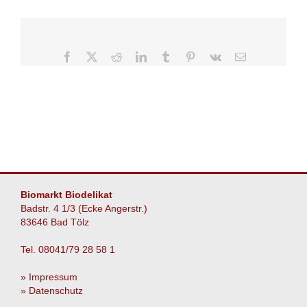
Aufstrich
Facebook
X
Reddit
LinkedIn
Tumblr
Pinterest
Vk
E-
Mail
Biomarkt Biodelikat
Badstr. 4 1/3 (Ecke Angerstr.)
83646 Bad Tölz
Tel. 08041/79 28 58 1
» Impressum
» Datenschutz