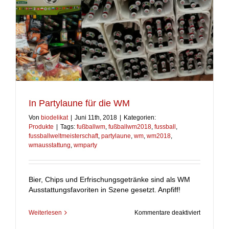
In Partylaune für die WM
Von
biodelikat
|
Juni 11th, 2018
|
Kategorien:
Produkte
|
Tags:
fußballwm
,
fußballwm2018
,
fussball
,
fussballweltmeisterschaft
,
partylaune
,
wm
,
wm2018
,
wmausstattung
,
wmparty
Bier, Chips und Erfrischungsgetränke sind als WM
Ausstattungsfavoriten in Szene gesetzt. Anpfiff!
für
Weiterlesen
Kommentare deaktiviert
In