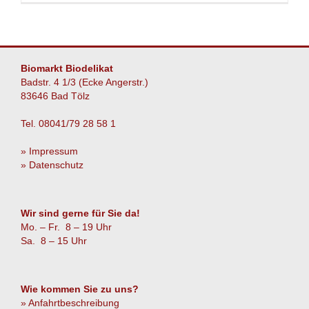
Partylaun
für
die
WM
Biomarkt Biodelikat
Badstr. 4 1/3 (Ecke Angerstr.)
83646 Bad Tölz
Tel. 08041/79 28 58 1
» Impressum
» Datenschutz
Wir sind gerne für Sie da!
Mo. – Fr. 8 – 19 Uhr
Sa. 8 – 15 Uhr
Wie kommen Sie zu uns?
» Anfahrtbeschreibung