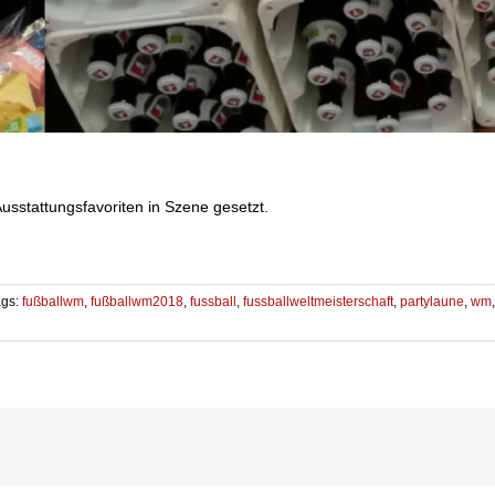
usstattungsfavoriten in Szene gesetzt.
ags:
fußballwm
,
fußballwm2018
,
fussball
,
fussballweltmeisterschaft
,
partylaune
,
wm