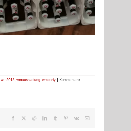
,
wm2018
,
wmausstattung
,
wmparty
|
Kommentare
Facebook
X
Reddit
LinkedIn
Tumblr
Pinterest
Vk
E-
Mail