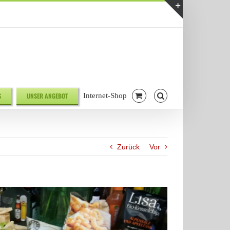
Telefonnr. 08041/7928581
|
info@biodelikat.de
Toggle
Sliding
Bar
Area
S
UNSER ANGEBOT
Internet-Shop
Zurück
Vor