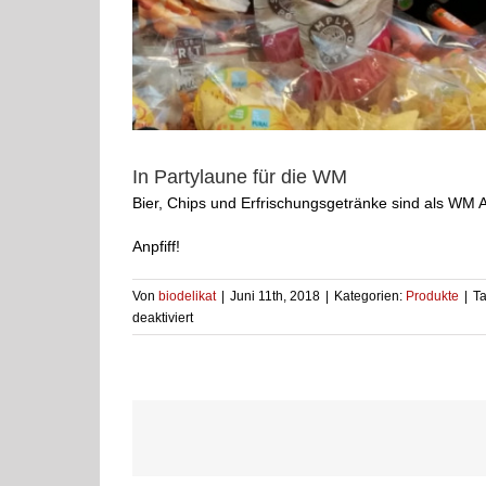
In Partylaune für die WM
Bier, Chips und Erfrischungsgetränke sind als WM A
Anpfiff!
Von
biodelikat
|
Juni 11th, 2018
|
Kategorien:
Produkte
|
T
für
deaktiviert
In
Partylaune
für
die
WM