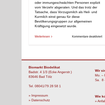
oder immungeschwächten Personen explizit
vom Verzehr abgeraten. Und das trotz der
Tatsache, dass Vorzugsmilch als Heil- und
Kurmilch einst genau für diese
Bevölkerungsgruppen zur allgemeinen
Kräftigung eingesetzt wurde.
fü
Weiterlesen
Kommentare deaktiviert
Ro
Pr
Biomarkt Biodelikat
Wir si
Badstr. 4 1/3 (Ecke Angerstr.)
Mo. – 
83646 Bad Tölz
Sa. 8 
Tel. 08041/79 28 58 1
» Impressum
Wie k
» Datenschutz
» Anfa