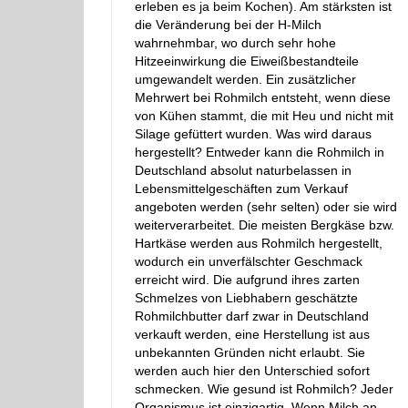
erleben es ja beim Kochen). Am stärksten ist
die Veränderung bei der H-Milch
wahrnehmbar, wo durch sehr hohe
Hitzeeinwirkung die Eiweißbestandteile
umgewandelt werden. Ein zusätzlicher
Mehrwert bei Rohmilch entsteht, wenn diese
von Kühen stammt, die mit Heu und nicht mit
Silage gefüttert wurden. Was wird daraus
hergestellt? Entweder kann die Rohmilch in
Deutschland absolut naturbelassen in
Lebensmittelgeschäften zum Verkauf
angeboten werden (sehr selten) oder sie wird
weiterverarbeitet. Die meisten Bergkäse bzw.
Hartkäse werden aus Rohmilch hergestellt,
wodurch ein unverfälschter Geschmack
erreicht wird. Die aufgrund ihres zarten
Schmelzes von Liebhabern geschätzte
Rohmilchbutter darf zwar in Deutschland
verkauft werden, eine Herstellung ist aus
unbekannten Gründen nicht erlaubt. Sie
werden auch hier den Unterschied sofort
schmecken. Wie gesund ist Rohmilch? Jeder
Organismus ist einzigartig. Wenn Milch an