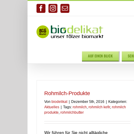
Zum
Inhalt
Facebook
Instagram
E-
springen
Mail
AUF EINEN BLICK
SCH
Rohmilch-Produkte
Von
biodelikat
|
Dezember 5th, 2016
|
Kategorien:
Aktuelles
|
Tags:
rohmilch
,
rohmilch kefir
,
rohmilch
produkte
,
rohmilchbutter
Wir führen für Sie nicht alltägliche