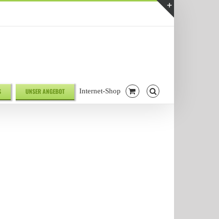
Telefonnr. 08041/7928581
|
info@biodelikat.de
Toggle
Sliding
Bar
Area
S
UNSER ANGEBOT
Internet-Shop