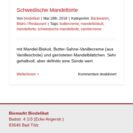
Schwedische Mandeltorte
Von
biodelikat
|
Mai 18th, 2018
|
Kategorien:
Backwaren
,
Bistro / Restaurant
|
Tags:
buttercreme
,
mandelbiskuit
,
mandeltorte
,
schwedische mandeltorte
,
vanillecreme
mit Mandel-Biskuit, Butter-Sahne-Vanillecreme (aus
Vanilleschote) und gerösteten Mandelblättchen. Sehr
gehaltvoll, aber definitiv eine Sünde wert.
für
Weiterlesen
Kommentare deaktiviert
Schwedis
Mandeltor
Biomarkt Biodelikat
Badstr. 4 1/3 (Ecke Angerstr.)
83646 Bad Tölz