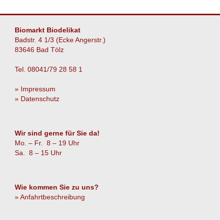
Wenn
wir
feiern,
Biomarkt Biodelikat
machen
Badstr. 4 1/3 (Ecke Angerstr.)
wir’s
83646 Bad Tölz
locker!
Tel. 08041/79 28 58 1
» Impressum
» Datenschutz
Wir sind gerne für Sie da!
Mo. – Fr. 8 – 19 Uhr
Sa. 8 – 15 Uhr
Wie kommen Sie zu uns?
» Anfahrtbeschreibung