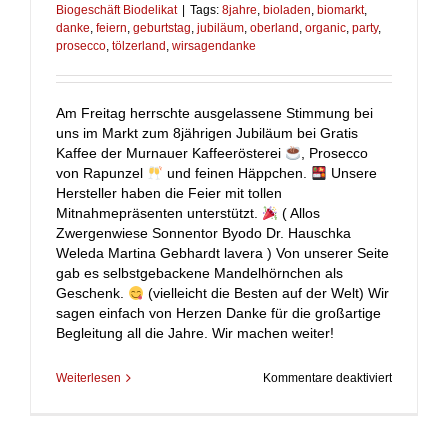
Biogeschäft Biodelikat
|
Tags:
8jahre
,
bioladen
,
biomarkt
,
danke
,
feiern
,
geburtstag
,
jubiläum
,
oberland
,
organic
,
party
,
prosecco
,
tölzerland
,
wirsagendanke
Am Freitag herrschte ausgelassene Stimmung bei
uns im Markt zum 8jährigen Jubiläum bei Gratis
Kaffee der Murnauer Kaffeerösterei
, Prosecco
von Rapunzel
und feinen Häppchen.
Unsere
Hersteller haben die Feier mit tollen
Mitnahmepräsenten unterstützt.
( Allos
Zwergenwiese Sonnentor Byodo Dr. Hauschka
Weleda Martina Gebhardt lavera ) Von unserer Seite
gab es selbstgebackene Mandelhörnchen als
Geschenk.
(vielleicht die Besten auf der Welt) Wir
sagen einfach von Herzen Danke für die großartige
Begleitung all die Jahre. Wir machen weiter!
für
Weiterlesen
Kommentare deaktiviert
8
Jahre
–