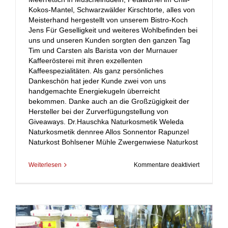
Kokos-Mantel, Schwarzwälder Kirschtorte, alles von
Meisterhand hergestellt von unserem Bistro-Koch
Jens Für Geselligkeit und weiteres Wohlbefinden bei
uns und unseren Kunden sorgten den ganzen Tag
Tim und Carsten als Barista von der Murnauer
Kaffeerösterei mit ihren exzellenten
Kaffeespezialitäten. Als ganz persönliches
Dankeschön hat jeder Kunde zwei von uns
handgemachte Energiekugeln überreicht
bekommen. Danke auch an die Großzügigkeit der
Hersteller bei der Zurverfügungstellung von
Giveaways. Dr.Hauschka Naturkosmetik Weleda
Naturkosmetik dennree Allos Sonnentor Rapunzel
Naturkost Bohlsener Mühle Zwergenwiese Naturkost
für
Weiterlesen
Kommentare deaktiviert
Danke
für
erfolgreic
9
Jahre!