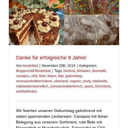
Danke für erfolgreiche 9 Jahre!
Von
biodelikat
|
November 20th, 2019
|
Kategorien:
Biogeschäft Biodelikat
|
Tags:
biofood
,
bioladen
,
biomarkt
,
canapes
,
chili
,
feier
,
feiern
,
feta
,
geburtstag
,
murnauerkaffeerösterei
,
oberland
,
organic
,
party
,
rotebeete
,
rotebeetemeerrettich
,
schwarzwälderkirsch
,
spass
,
tölzerland
,
wohlbefinden
Wir feierten unseren Geburtstag gebührend mit
vielen spannenden Leckereien: Canapes mit feiner
Belegung aus unserem Sortiment, rote Bete mit
Meerrettich in Muschelnudeln, Fetawürfel im Chili-