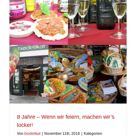
8 Jahre – Wenn wir feiern, machen wir’s
locker!
Von
biodelikat
|
November 11th, 2018
|
Kategorien: