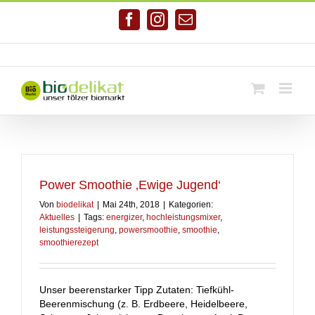
Zum
Inhalt
Facebook
Instagram
E-
springen
Mail
Telefonnr. 08041/7928581
|
info@biodelikat.de
Power Smoothie ‚Ewige Jugend‘
Von
biodelikat
|
Mai 24th, 2018
|
Kategorien:
Aktuelles
|
Tags:
energizer
,
hochleistungsmixer
,
leistungssteigerung
,
powersmoothie
,
smoothie
,
smoothierezept
Unser beerenstarker Tipp Zutaten: Tiefkühl-
Beerenmischung (z. B. Erdbeere, Heidelbeere,