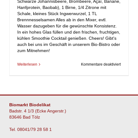
Schwarze Johannisbeere, Brombeere, Açaí, Banane,
Hanfprotein, Baobab), 1 Birne, 1/4 Zitrone mit
Schale, kleines Stück Ingwerwurzel, 1 TL
Brennnesselsamen Alles ab in den Mixer, evtl.
Wasser dazugeben für die gewünschte Konsistenz.
In ein hohes Glas füllen und den frischen, fruchtigen,
kühlen Smoothie Cocktail genießen. Cheers! Gibt's
auch bei uns im Geschäft in unserem Bio-Bistro oder
zum Mitnehmen!
für
Weiterlesen
Kommentare deaktiviert
Power
Smoothie
‚Ewige
Jugend‘
Biomarkt Biodelikat
Badstr. 4 1/3 (Ecke Angerstr.)
83646 Bad Tölz
Tel. 08041/79 28 58 1