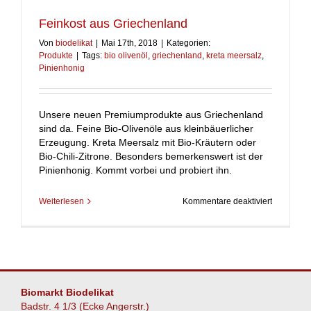
Feinkost aus Griechenland
Von
biodelikat
|
Mai 17th, 2018
|
Kategorien:
Produkte
|
Tags:
bio olivenöl
,
griechenland
,
kreta meersalz
,
Pinienhonig
Unsere neuen Premiumprodukte aus Griechenland
sind da. Feine Bio-Olivenöle aus kleinbäuerlicher
Erzeugung. Kreta Meersalz mit Bio-Kräutern oder
Bio-Chili-Zitrone. Besonders bemerkenswert ist der
Pinienhonig. Kommt vorbei und probiert ihn.
für
Weiterlesen
Kommentare deaktiviert
Feinkost
aus
Griechenl
Biomarkt Biodelikat
Badstr. 4 1/3 (Ecke Angerstr.)