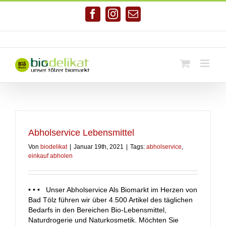
Zum
Inhalt
Facebook
Instagram
E-
springen
Mail
Telefonnr. 08041/7928581
|
info@biodelikat.de
Abholservice Lebensmittel
Von
biodelikat
|
Januar 19th, 2021
|
Tags:
abholservice
,
einkauf abholen
• • • Unser Abholservice Als Biomarkt im Herzen von
Bad Tölz führen wir über 4.500 Artikel des täglichen
Bedarfs in den Bereichen Bio-Lebensmittel,
Naturdrogerie und Naturkosmetik. Möchten Sie