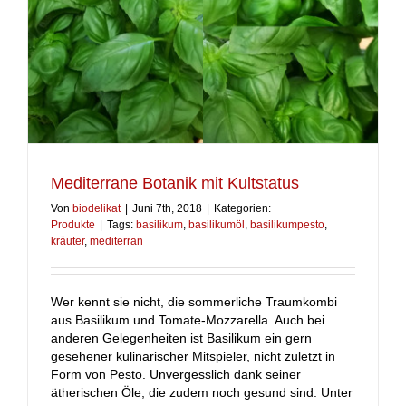
Mediterrane Botanik mit Kultstatus
Von
biodelikat
|
Juni 7th, 2018
|
Kategorien:
Produkte
|
Tags:
basilikum
,
basilikumöl
,
basilikumpesto
,
kräuter
,
mediterran
Wer kennt sie nicht, die sommerliche Traumkombi
aus Basilikum und Tomate-Mozzarella. Auch bei
anderen Gelegenheiten ist Basilikum ein gern
gesehener kulinarischer Mitspieler, nicht zuletzt in
Form von Pesto. Unvergesslich dank seiner
ätherischen Öle, die zudem noch gesund sind. Unter