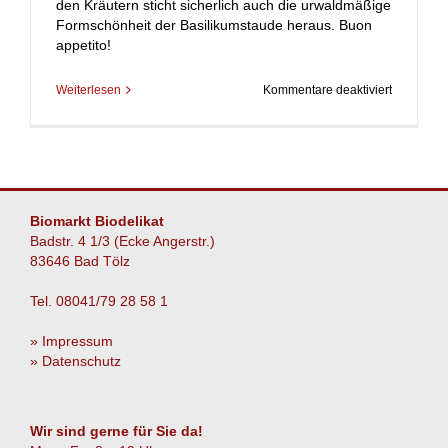
den Kräutern sticht sicherlich auch die urwaldmäßige
Formschönheit der Basilikumstaude heraus. Buon
appetito!
für
Weiterlesen
Kommentare deaktiviert
Mediterra
Botanik
mit
Kultstatus
Biomarkt Biodelikat
Badstr. 4 1/3 (Ecke Angerstr.)
83646 Bad Tölz
Tel. 08041/79 28 58 1
» Impressum
» Datenschutz
Wir sind gerne für Sie da!