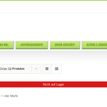
AU MAL
AKTIONSANGEBOTE
UNSER GESCHÄFT
BISTRO & GENUS
Zeige
12 Produkte
Nicht auf Lager
0
€
inkl. MwSt.