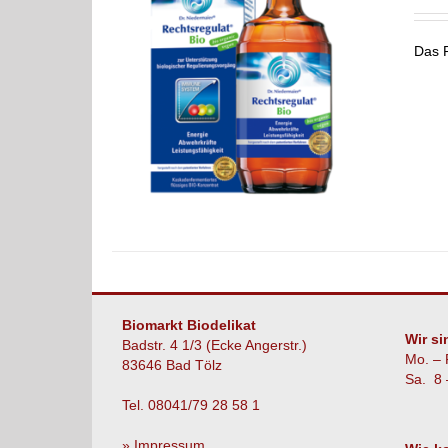
Das R
LS
Biomarkt Biodelikat
Wir si
Badstr. 4 1/3 (Ecke Angerstr.)
Mo. – 
83646 Bad Tölz
Sa. 8 
Tel. 08041/79 28 58 1
» Impressum