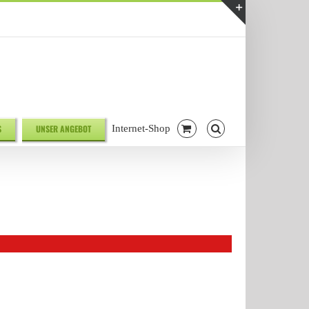
Telefonnr. 08041/7928581
|
info@biodelikat.de
Toggle
Sliding
Bar
Area
S
UNSER ANGEBOT
Internet-Shop