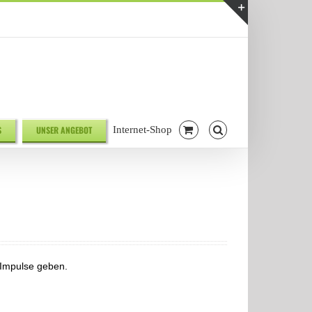
Telefonnr. 08041/7928581
|
info@biodelikat.de
Toggle
Sliding
Bar
Area
S
UNSER ANGEBOT
Internet-Shop
 Impulse geben.