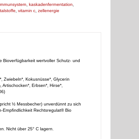
immunsystem
,
kaskadenfermentation
,
italstoffe
,
vitamin c
,
zellenergie
 Bioverfügbarkeit wertvoller Schutz- und
 Zwiebeln*, Kokusnüsse*, Glycerin
 Artischocken*, Erbsen*, Hirse*,
06)
pricht ½ Messbecher) unverdünnt zu sich
Empfindlichkeit Rechtsregulat® Bio
. Nicht über 25° C lagern.