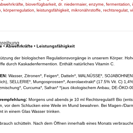
abwehrkräfte
,
bioverfügbarkeit
,
dr. niedermaier
,
enzyme
,
fermentation
,
e
,
körperregulation
,
leistungsfähigkeit
,
mikronährstoffe
,
rechtsregulat
,
v
hreibung
e • Abwehrkräfte • Leistungsfähigkeit
tützung der biologischen Regulationsvorgänge in unserem Körper. Hohe
offe durch Kaskadenfermention. Enthält natürliches Vitamin C.
EN:
Wasser, Zitronen*, Feigen*, Datteln*, WALNÜSSE*, SOJABOHNEN*,
lich), SELLERIE*, Mungosprossen*, Acerolaextrakt* (17.5% Vit. C) 1,4%,
mischung*, Curcuma*, Safran* *(aus ökologischem Anbau, DE-ÖKO-0
hrempfehlung:
Morgens und abends je 10 ml Rechtsregulat® Bio (ents
, vor dem Schlucken eine Weile im Mund bewahren. Bei Magen-/Darm-
nt in einem Glas Wasser trinken.
brauch schütteln. Nach dem Öffnen innerhalb eines Monats verbrauchen