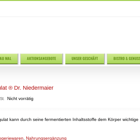
AU MAL
AKTIONSANGEBOTE
UNSER GESCHÄFT
BISTRO & GENUS
at ® Dr. Niedermaier
Nicht vorrätig
St.
lat kann durch seine fermentierten Inhaltsstoffe dem Körper wichtige
ogeriewaren
,
Nahrungsergänzung