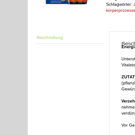
Schlagwörter:
körperprozess
Beschreibung
Besc
Energi
Unters
Vitalst
ZUTAT
(pflanz
Gewürz
Verze
nehmen
verdün
Vor Ge