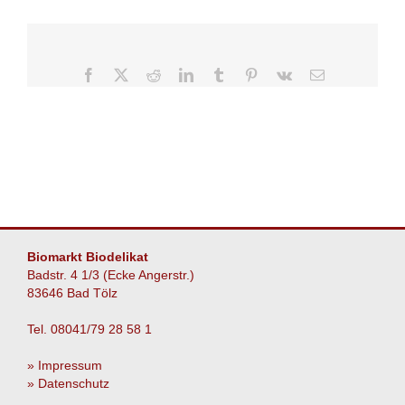
Facebook
X
Reddit
LinkedIn
Tumblr
Pinterest
Vk
E-
Mail
Biomarkt Biodelikat
Badstr. 4 1/3 (Ecke Angerstr.)
83646 Bad Tölz
Tel. 08041/79 28 58 1
» Impressum
» Datenschutz