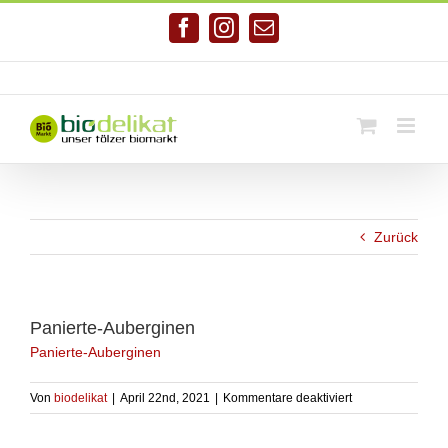
Zum
Inhalt
Facebook
Instagram
E-
springen
Mail
Telefonnr. 08041/7928581
|
info@biodelikat.de
Zurück
Panierte-Auberginen
Panierte-Auberginen
für
Von
biodelikat
|
April 22nd, 2021
|
Kommentare deaktiviert
Panierte-
Auberginen