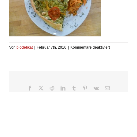
für
Von
biodelikat
|
Februar 7th, 2016
|
Kommentare deaktiviert
P1010283
Facebook
X
Reddit
LinkedIn
Tumblr
Pinterest
Vk
E-
Mail