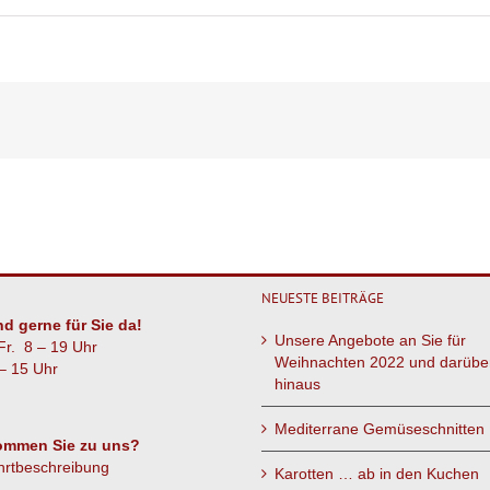
Elsaesser-
Flammkuchen
NEUESTE BEITRÄGE
nd gerne für Sie da!
Unsere Angebote an Sie für
Fr. 8 – 19 Uhr
Weihnachten 2022 und darübe
– 15 Uhr
hinaus
Mediterrane Gemüseschnitten
ommen Sie zu uns?
hrtbeschreibung
Karotten … ab in den Kuchen