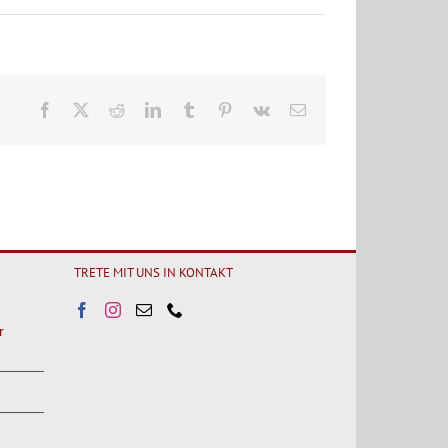
Facebook
X
Reddit
LinkedIn
Tumblr
Pinterest
Vk
E-
Mail
TRETE MIT UNS IN KONTAKT
r