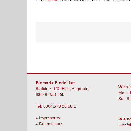
Biomarkt Biodelikat
Wir si
Badstr. 4 1/3 (Ecke Angerstr.)
Mo. – 
83646 Bad Tölz
Sa. 8 
Tel. 08041/79 28 58 1
» Impressum
Wie k
» Datenschutz
» Anfa