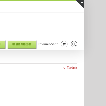
Telefonnr. 08041/7928581
|
info@biodelikat.de
Toggle
Sliding
Bar
Area
S
UNSER ANGEBOT
Internet-Shop
Zurück