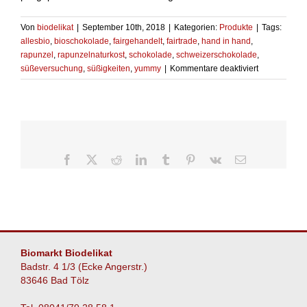
Von
biodelikat
|
September 10th, 2018
|
Kategorien:
Produkte
|
Tags:
allesbio
,
bioschokolade
,
fairgehandelt
,
fairtrade
,
hand in hand
,
rapunzel
,
rapunzelnaturkost
,
schokolade
,
schweizerschokolade
,
für
süßeversuchung
,
süßigkeiten
,
yummy
|
Kommentare deaktiviert
Wahlfreiheit
beim
Schokogenu
Facebook
X
Reddit
LinkedIn
Tumblr
Pinterest
Vk
E-
Mail
Biomarkt Biodelikat
Badstr. 4 1/3 (Ecke Angerstr.)
83646 Bad Tölz