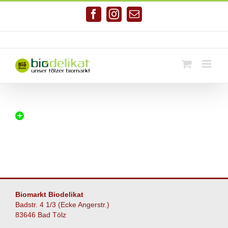
Zum
Inhalt
Facebook
Instagram
E-
springen
Mail
Telefonnr. 08041/7928581
|
info@biodelikat.de
Biomarkt Biodelikat
Badstr. 4 1/3 (Ecke Angerstr.)
83646 Bad Tölz