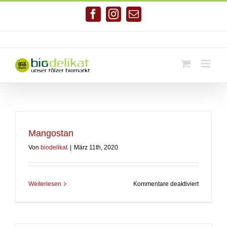
Zum
Inhalt
Facebook
Instagram
E-
springen
Mail
Telefonnr. 08041/7928581
|
info@biodelikat.de
Mangostan
Von
biodelikat
|
März 11th, 2020
für
Weiterlesen
Kommentare deaktiviert
Mangosta