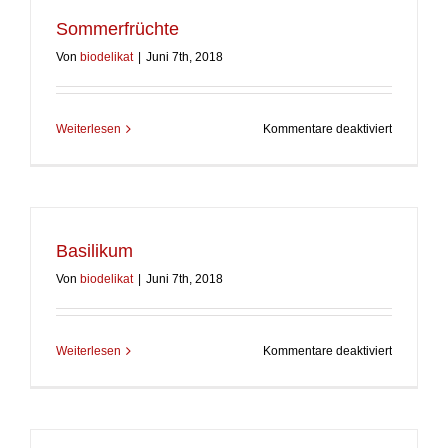
Sommerfrüchte
Von
biodelikat
|
Juni 7th, 2018
für
Weiterlesen
Kommentare deaktiviert
Sommerfr
Basilikum
Von
biodelikat
|
Juni 7th, 2018
für
Weiterlesen
Kommentare deaktiviert
Basilikum