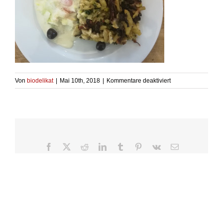
für
Von
biodelikat
|
Mai 10th, 2018
|
Kommentare deaktiviert
Formaggio
Spätzle
Facebook
X
Reddit
LinkedIn
Tumblr
Pinterest
Vk
E-
Mail