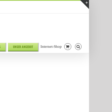
Telefonnr. 08041/7928581
|
info@biodelikat.de
Toggle
Sliding
Bar
Area
S
UNSER ANGEBOT
Internet-Shop