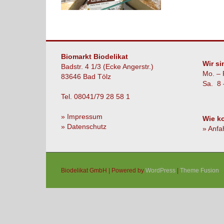
Biomarkt Biodelikat
Wir si
Badstr. 4 1/3 (Ecke Angerstr.)
Mo. – 
83646 Bad Tölz
Sa. 8 
Tel. 08041/79 28 58 1
» Impressum
Wie k
» Datenschutz
» Anfa
Biodelikat GmbH | Powered by
WordPress
|
Theme Fusion