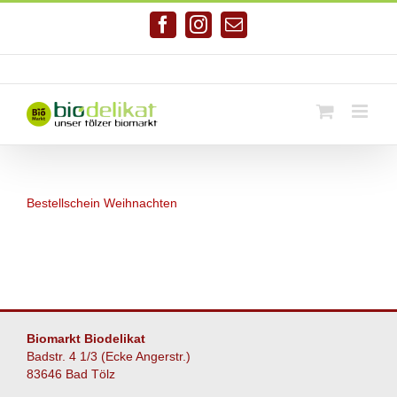
Zum
Inhalt
Facebook
Instagram
E-
springen
Mail
Telefonnr. 08041/7928581
|
info@biodelikat.de
Bestellschein Weihnachten
Biomarkt Biodelikat
Badstr. 4 1/3 (Ecke Angerstr.)
83646 Bad Tölz