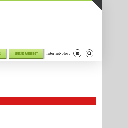
Telefonnr. 08041/7928581
|
info@biodelikat.de
Toggle
Sliding
Bar
Area
S
UNSER ANGEBOT
Internet-Shop