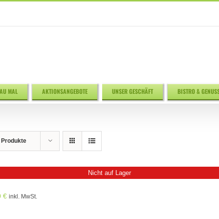
AU MAL
AKTIONSANGEBOTE
UNSER GESCHÄFT
BISTRO & GENUS
 Produkte
Nicht auf Lager
0
€
inkl. MwSt.