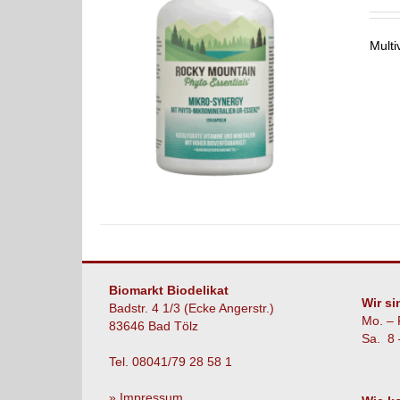
Multi
LS
Biomarkt Biodelikat
Wir si
Badstr. 4 1/3 (Ecke Angerstr.)
Mo. – 
83646 Bad Tölz
Sa. 8 
Tel. 08041/79 28 58 1
» Impressum